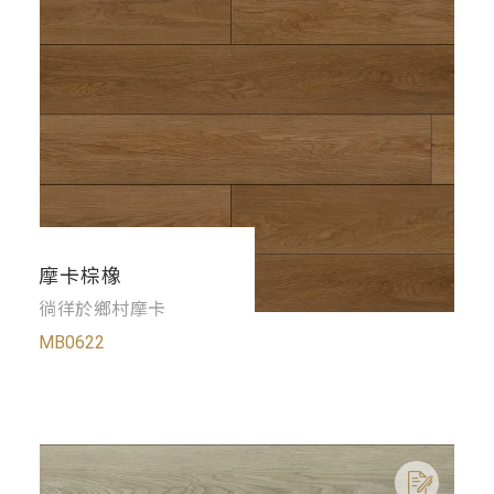
摩卡棕橡
徜徉於鄉村摩卡
MB0622