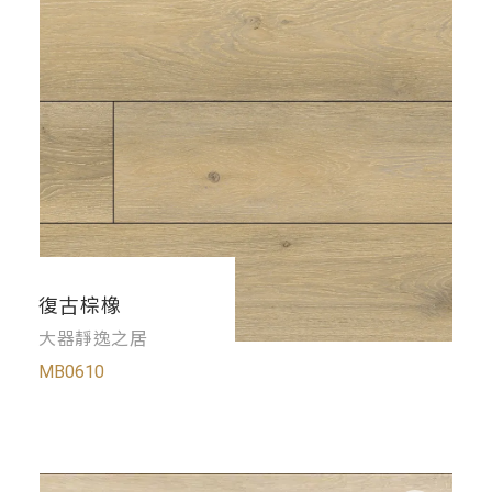
復古棕橡
大器靜逸之居
MB0610