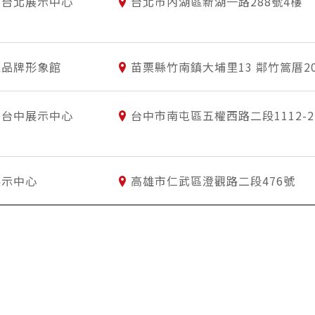
 台北展示中心
台北市內湖區新湖一路288號4樓
區品牌形象館
苗栗縣竹南鎮大埔里13 鄰竹篙厝2
 台中展示中心
台中市南屯區五權西路二段1112-
展示中心
高雄市仁武區澄觀路二段476號