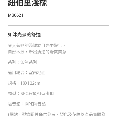
紐伯里淺橡
MB0621
如沐光景的舒適
令人著迷的淺調於目光中變化，
自然木紋，帶出清透的舒爽美意。
系列：如沐系列
適用場合：室內地面
規格：18X122cm
類型：SPC石塑/U型卡扣
隔音墊：IXPE隔音墊
(網站、型錄圖片僅供參考，顏色及花紋以產品實體為