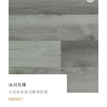
冰河灰橡
大地色系挹注奢華質感
MB0607