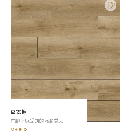
拿鐵橡
在腳下感受到的溫潤質感
MB0603