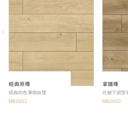
經典原橡
拿鐵橡
經典的色澤與紋理
在腳下感受
MB0602
MB0603