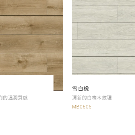
雪白橡
到的溫潤質感
清新的白橡木紋理
MB0605