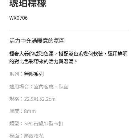
琥珀棕橡
WX0706
活力中充滿暖意的氛圍
輕奢大器的琥珀色澤，搭配淺色系幾何軟裝，運用鮮明
的對比色彩帶來的活力與溫暖
。
系列：
無限
系列
適用場合：室內客廳、臥室
規格：22.9X152.2cm
厚度：8mm
類型：SPC石塑/U型卡扣
模面：壓紋模花