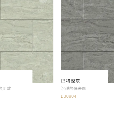
巴特深灰
的北歐
沉穩的低奢風
DJ0804