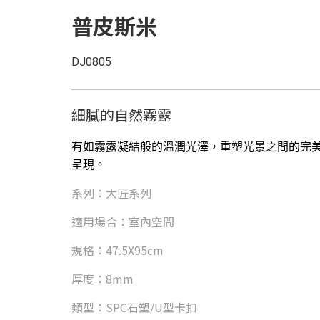
普皮斯米
DJ0805
細膩的自然霧露
有如霧露凝結般的溫潤光澤，重塑光景之間的完
呈現。
系列：大匠系列
適用場合：室內空間
規格：47.5X95cm
厚度：8mm
類型：SPC石塑/U型卡扣