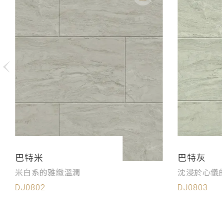
巴特米
巴特灰
米白系的雅緻溫潤
沈浸於心儀
DJ0802
DJ0803