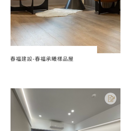
春福建設-春福承曦樣品屋