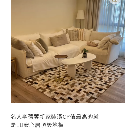
名人李蒨蓉新家裝潢CP值最高的就
是👉🏻安心居頂級地板