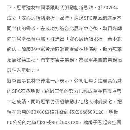
下，冠軍建材集團緊跟時代脈動創新思維，於
2020
年
成立「安心居頂級地板」品牌，透過
SPC
產品線滿足不
同世代的需求。在成功打造台北展示中心後，將目光轉
向宜居幸福台中城，打造出「安心居頂級地板」台中旗
艦店，除服務中彰投地區消費者做在地深耕，助力冠軍
拓展建築工程、門市零售等業務，為冠軍集團的業務拓
展注入新動力。
冠軍董事長林榮德進一步表示，公司近年引進最高品質
的
SPC
石塑地板，經過三年的努力已經成為零售市場第
二名成績，同時冠軍仍積極推動小宅貼大磚變豪宅，把
現在常用的
30X60
磁磚升級到
45X90
或
60X120
，地板
60
公分的地磚用
80
或
90
或
60X120
，讓房子看起來空間