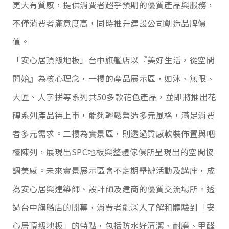
更大有質感，提供消費者超乎預期的優質產品與服務，
不僅消費者滿意度高，同時推升建設公司創造品牌價
值。
「安心居頂級地板」台中旗艦店以『美好生活，從空間
開始』為核心理念，一樓的產品展示區，如沐、無限、
大匠、人字拼等系列共
50
多款花色產品，並即將推出花
磚系列產品待上市，能夠輕鬆營造多元風格，滿足消費
者多元需求。二樓為實景區，則透過質感軟裝佈置與吧
檯陳列，展現出
SPC
地板與整體傢俱所呈現出的空間協
調美感。未來實景展示區會不定期舉辦活動及講座，成
為安心居與建築師、設計師及建商的優質交流場所。透
過台中旗艦店的開幕，消費者能深入了解和體驗到「安
心居頂級地板」的特點，包括防水好清潔、耐磨、甲醛