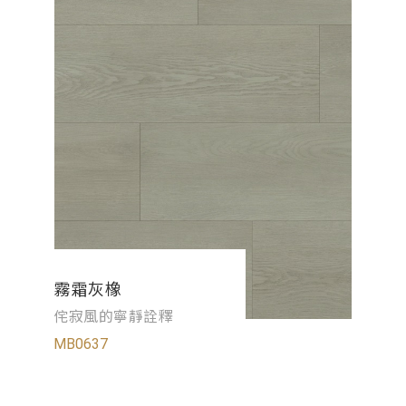
霧霜灰橡
侘寂風的寧靜詮釋
MB0637