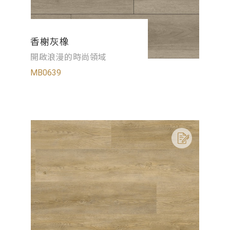
香榭灰橡
開啟浪漫的時尚領域
MB0639