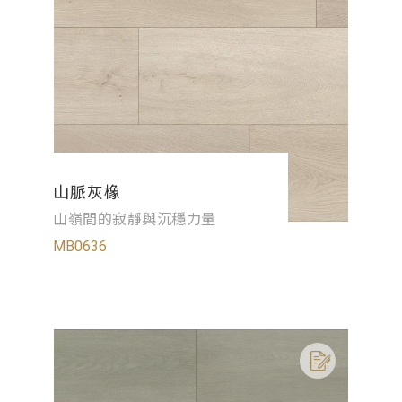
山脈灰橡
山嶺間的寂靜與沉穩力量
MB0636